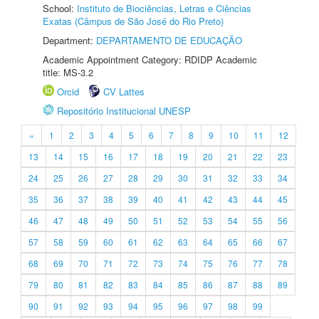
School:
Instituto de Biociências, Letras e Ciências
Exatas (Câmpus de São José do Rio Preto)
Department:
DEPARTAMENTO DE EDUCAÇÃO
Academic Appointment Category: RDIDP Academic
title: MS-3.2
Orcid
CV Lattes
Repositório Institucional UNESP
«
1
2
3
4
5
6
7
8
9
10
11
12
13
14
15
16
17
18
19
20
21
22
23
24
25
26
27
28
29
30
31
32
33
34
35
36
37
38
39
40
41
42
43
44
45
46
47
48
49
50
51
52
53
54
55
56
57
58
59
60
61
62
63
64
65
66
67
68
69
70
71
72
73
74
75
76
77
78
79
80
81
82
83
84
85
86
87
88
89
90
91
92
93
94
95
96
97
98
99