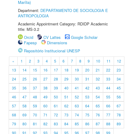
Marília)
Department:
DEPARTAMENTO DE SOCIOLOGIA E
ANTROPOLOGIA
Academic Appointment Category: RDIDP Academic
title: MS-3.2
Orcid
CV Lattes
Google Scholar
Fapesp
Dimensions
Repositório Institucional UNESP
«
1
2
3
4
5
6
7
8
9
10
11
12
13
14
15
16
17
18
19
20
21
22
23
24
25
26
27
28
29
30
31
32
33
34
35
36
37
38
39
40
41
42
43
44
45
46
47
48
49
50
51
52
53
54
55
56
57
58
59
60
61
62
63
64
65
66
67
68
69
70
71
72
73
74
75
76
77
78
79
80
81
82
83
84
85
86
87
88
89
90
91
92
93
94
95
96
97
98
99