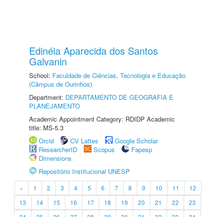
Edinéia Aparecida dos Santos
Galvanin
School:
Faculdade de Ciências, Tecnologia e Educação
(Câmpus de Ourinhos)
Department:
DEPARTAMENTO DE GEOGRAFIA E
PLANEJAMENTO
Academic Appointment Category: RDIDP Academic
title: MS-5.3
Orcid
CV Lattes
Google Scholar
ResearcherID
Scopus
Fapesp
Dimensions
Repositório Institucional UNESP
«
1
2
3
4
5
6
7
8
9
10
11
12
13
14
15
16
17
18
19
20
21
22
23
24
25
26
27
28
29
30
31
32
33
34