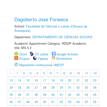
Dagoberto Jose Fonseca
School:
Faculdade de Ciências e Letras (Câmpus de
Araraquara)
Department:
DEPARTAMENTO DE CIÊNCIAS SOCIAIS
Academic Appointment Category: RDIDP Academic
title: MS-5.3
Orcid
CV Lattes
Google Scholar
Scopus
Fapesp
Dimensions
Repositório Institucional UNESP
«
1
2
3
4
5
6
7
8
9
10
11
12
13
14
15
16
17
18
19
20
21
22
23
24
25
26
27
28
29
30
31
32
33
34
35
36
37
38
39
40
41
42
43
44
45
46
47
48
49
50
51
52
53
54
55
56