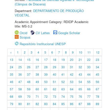
(Câmpus de Dracena)
Department:
DEPARTAMENTO DE PRODUÇÃO
VEGETAL
Academic Appointment Category: RDIDP Academic
title: MS-3.2
Orcid
CV Lattes
Google Scholar
Scopus
Repositório Institucional UNESP
«
1
2
3
4
5
6
7
8
9
10
11
12
13
14
15
16
17
18
19
20
21
22
23
24
25
26
27
28
29
30
31
32
33
34
35
36
37
38
39
40
41
42
43
44
45
46
47
48
49
50
51
52
53
54
55
56
57
58
59
60
61
62
63
64
65
66
67
68
69
70
71
72
73
74
75
76
77
78
79
80
81
82
83
84
85
86
87
88
89