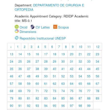
Department:
DEPARTAMENTO DE CIRURGIA E
ORTOPEDIA
Academic Appointment Category: RDIDP Academic
title: MS-3.1
Orcid
CV Lattes
Scopus
Dimensions
Repositório Institucional UNESP
«
1
2
3
4
5
6
7
8
9
10
11
12
13
14
15
16
17
18
19
20
21
22
23
24
25
26
27
28
29
30
31
32
33
34
35
36
37
38
39
40
41
42
43
44
45
46
47
48
49
50
51
52
53
54
55
56
57
58
59
60
61
62
63
64
65
66
67
68
69
70
71
72
73
74
75
76
77
78
79
80
81
82
83
84
85
86
87
88
89
90
91
92
93
94
95
96
97
98
99