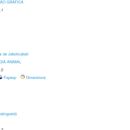
ÃO GRÁFICA
.1
s de Jaboticabal)
GIA ANIMAL
.2
Fapesp
Dimensions
atinguetá)
.2