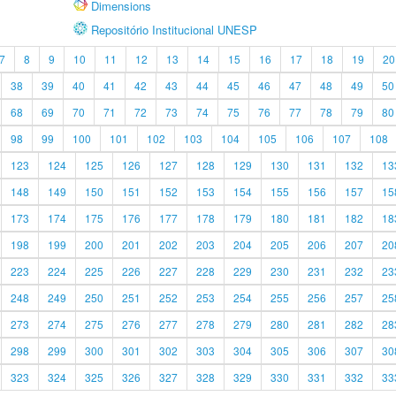
Dimensions
Repositório Institucional UNESP
7
8
9
10
11
12
13
14
15
16
17
18
19
20
38
39
40
41
42
43
44
45
46
47
48
49
50
68
69
70
71
72
73
74
75
76
77
78
79
80
98
99
100
101
102
103
104
105
106
107
108
123
124
125
126
127
128
129
130
131
132
13
148
149
150
151
152
153
154
155
156
157
15
173
174
175
176
177
178
179
180
181
182
18
198
199
200
201
202
203
204
205
206
207
20
223
224
225
226
227
228
229
230
231
232
23
248
249
250
251
252
253
254
255
256
257
25
273
274
275
276
277
278
279
280
281
282
28
298
299
300
301
302
303
304
305
306
307
30
323
324
325
326
327
328
329
330
331
332
33