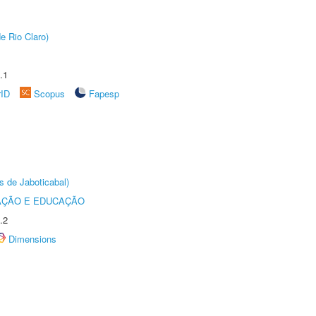
e Rio Claro)
.1
rID
Scopus
Fapesp
s de Jaboticabal)
AÇÃO E EDUCAÇÃO
.2
Dimensions