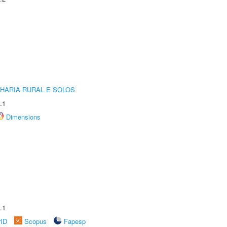
HARIA RURAL E SOLOS
.1
Dimensions
.1
rID
Scopus
Fapesp