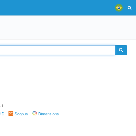
.1
rID
Scopus
Dimensions