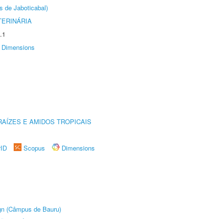
s de Jaboticabal)
TERINÁRIA
.1
Dimensions
AÍZES E AMIDOS TROPICAIS
rID
Scopus
Dimensions
ign (Câmpus de Bauru)