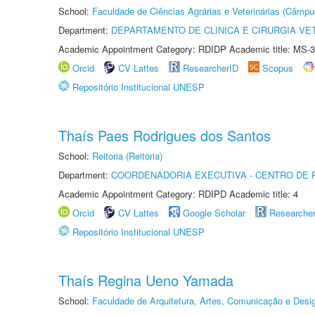
School:
Faculdade de Ciências Agrárias e Veterinárias (Câmpu
Department:
DEPARTAMENTO DE CLINICA E CIRURGIA VE
Academic Appointment Category: RDIDP Academic title: MS-3
Orcid
CV Lattes
ResearcherID
Scopus
Repositório Institucional UNESP
Thaís Paes Rodrigues dos Santos
School:
Reitoria (Reitoria)
Department:
COORDENADORIA EXECUTIVA - CENTRO DE R
Academic Appointment Category: RDIPD Academic title: 4
Orcid
CV Lattes
Google Scholar
Researche
Repositório Institucional UNESP
Thaís Regina Ueno Yamada
School:
Faculdade de Arquitetura, Artes, Comunicação e Des