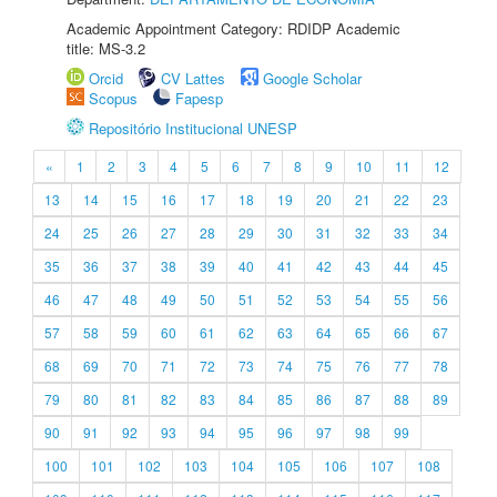
Academic Appointment Category: RDIDP Academic
title: MS-3.2
Orcid
CV Lattes
Google Scholar
Scopus
Fapesp
Repositório Institucional UNESP
«
1
2
3
4
5
6
7
8
9
10
11
12
13
14
15
16
17
18
19
20
21
22
23
24
25
26
27
28
29
30
31
32
33
34
35
36
37
38
39
40
41
42
43
44
45
46
47
48
49
50
51
52
53
54
55
56
57
58
59
60
61
62
63
64
65
66
67
68
69
70
71
72
73
74
75
76
77
78
79
80
81
82
83
84
85
86
87
88
89
90
91
92
93
94
95
96
97
98
99
100
101
102
103
104
105
106
107
108