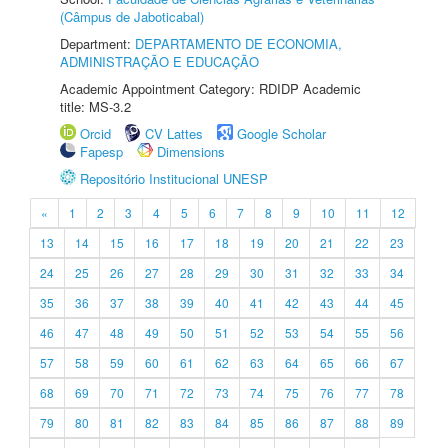
(Câmpus de Jaboticabal)
Department:
DEPARTAMENTO DE ECONOMIA,
ADMINISTRAÇÃO E EDUCAÇÃO
Academic Appointment Category: RDIDP Academic
title: MS-3.2
Orcid
CV Lattes
Google Scholar
Fapesp
Dimensions
Repositório Institucional UNESP
«
1
2
3
4
5
6
7
8
9
10
11
12
13
14
15
16
17
18
19
20
21
22
23
24
25
26
27
28
29
30
31
32
33
34
35
36
37
38
39
40
41
42
43
44
45
46
47
48
49
50
51
52
53
54
55
56
57
58
59
60
61
62
63
64
65
66
67
68
69
70
71
72
73
74
75
76
77
78
79
80
81
82
83
84
85
86
87
88
89