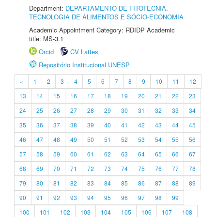
Department:
DEPARTAMENTO DE FITOTECNIA,
TECNOLOGIA DE ALIMENTOS E SÓCIO-ECONOMIA
Academic Appointment Category: RDIDP Academic
title: MS-3.1
Orcid
CV Lattes
Repositório Institucional UNESP
«
1
2
3
4
5
6
7
8
9
10
11
12
13
14
15
16
17
18
19
20
21
22
23
24
25
26
27
28
29
30
31
32
33
34
35
36
37
38
39
40
41
42
43
44
45
46
47
48
49
50
51
52
53
54
55
56
57
58
59
60
61
62
63
64
65
66
67
68
69
70
71
72
73
74
75
76
77
78
79
80
81
82
83
84
85
86
87
88
89
90
91
92
93
94
95
96
97
98
99
100
101
102
103
104
105
106
107
108