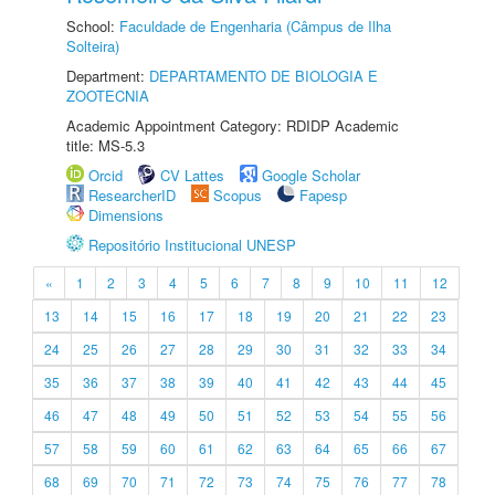
School:
Faculdade de Engenharia (Câmpus de Ilha
Solteira)
Department:
DEPARTAMENTO DE BIOLOGIA E
ZOOTECNIA
Academic Appointment Category: RDIDP Academic
title: MS-5.3
Orcid
CV Lattes
Google Scholar
ResearcherID
Scopus
Fapesp
Dimensions
Repositório Institucional UNESP
«
1
2
3
4
5
6
7
8
9
10
11
12
13
14
15
16
17
18
19
20
21
22
23
24
25
26
27
28
29
30
31
32
33
34
35
36
37
38
39
40
41
42
43
44
45
46
47
48
49
50
51
52
53
54
55
56
57
58
59
60
61
62
63
64
65
66
67
68
69
70
71
72
73
74
75
76
77
78