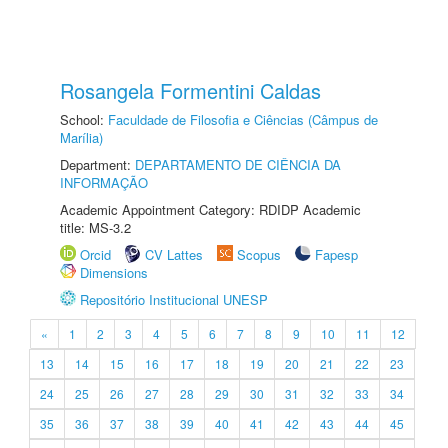
Rosangela Formentini Caldas
School:
Faculdade de Filosofia e Ciências (Câmpus de
Marília)
Department:
DEPARTAMENTO DE CIÊNCIA DA
INFORMAÇÃO
Academic Appointment Category: RDIDP Academic
title: MS-3.2
Orcid
CV Lattes
Scopus
Fapesp
Dimensions
Repositório Institucional UNESP
«
1
2
3
4
5
6
7
8
9
10
11
12
13
14
15
16
17
18
19
20
21
22
23
24
25
26
27
28
29
30
31
32
33
34
35
36
37
38
39
40
41
42
43
44
45