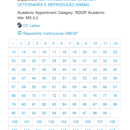
VETERINÁRIA E REPRODUÇÃO ANIMAL
Academic Appointment Category: RDIDP Academic
title: MS-3.2
CV Lattes
Repositório Institucional UNESP
«
1
2
3
4
5
6
7
8
9
10
11
12
13
14
15
16
17
18
19
20
21
22
23
24
25
26
27
28
29
30
31
32
33
34
35
36
37
38
39
40
41
42
43
44
45
46
47
48
49
50
51
52
53
54
55
56
57
58
59
60
61
62
63
64
65
66
67
68
69
70
71
72
73
74
75
76
77
78
79
80
81
82
83
84
85
86
87
88
89
90
91
92
93
94
95
96
97
98
99
100
101
102
103
104
105
106
107
108