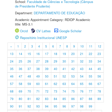
School:
Faculdade de Ciências e Tecnologia (Câmpus
de Presidente Prudente)
Department:
DEPARTAMENTO DE EDUCAÇÃO
Academic Appointment Category: RDIDP Academic
title: MS-3.1
Orcid
CV Lattes
Google Scholar
Repositório Institucional UNESP
«
1
2
3
4
5
6
7
8
9
10
11
12
13
14
15
16
17
18
19
20
21
22
23
24
25
26
27
28
29
30
31
32
33
34
35
36
37
38
39
40
41
42
43
44
45
46
47
48
49
50
51
52
53
54
55
56
57
58
59
60
61
62
63
64
65
66
67
68
69
70
71
72
73
74
75
76
77
78
79
80
81
82
83
84
85
86
87
88
89
90
91
92
93
94
95
96
97
98
99