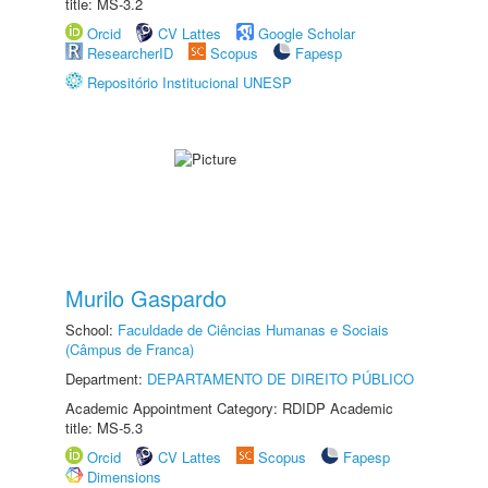
title: MS-3.2
Orcid
CV Lattes
Google Scholar
ResearcherID
Scopus
Fapesp
Repositório Institucional UNESP
Murilo Gaspardo
School:
Faculdade de Ciências Humanas e Sociais
(Câmpus de Franca)
Department:
DEPARTAMENTO DE DIREITO PÚBLICO
Academic Appointment Category: RDIDP Academic
title: MS-5.3
Orcid
CV Lattes
Scopus
Fapesp
Dimensions