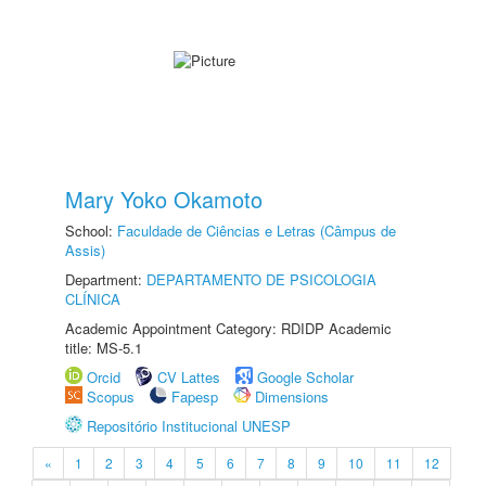
Mary Yoko Okamoto
School:
Faculdade de Ciências e Letras (Câmpus de
Assis)
Department:
DEPARTAMENTO DE PSICOLOGIA
CLÍNICA
Academic Appointment Category: RDIDP Academic
title: MS-5.1
Orcid
CV Lattes
Google Scholar
Scopus
Fapesp
Dimensions
Repositório Institucional UNESP
«
1
2
3
4
5
6
7
8
9
10
11
12