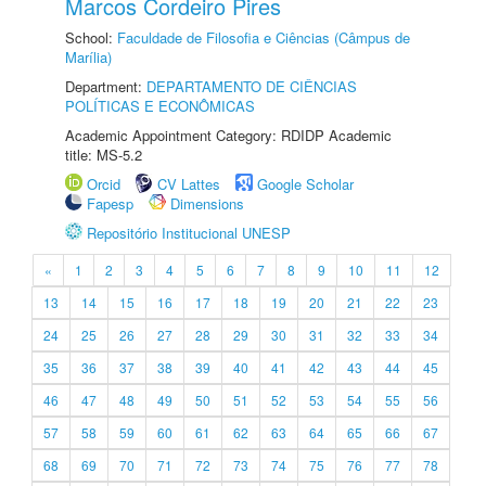
Marcos Cordeiro Pires
School:
Faculdade de Filosofia e Ciências (Câmpus de
Marília)
Department:
DEPARTAMENTO DE CIÊNCIAS
POLÍTICAS E ECONÔMICAS
Academic Appointment Category: RDIDP Academic
title: MS-5.2
Orcid
CV Lattes
Google Scholar
Fapesp
Dimensions
Repositório Institucional UNESP
«
1
2
3
4
5
6
7
8
9
10
11
12
13
14
15
16
17
18
19
20
21
22
23
24
25
26
27
28
29
30
31
32
33
34
35
36
37
38
39
40
41
42
43
44
45
46
47
48
49
50
51
52
53
54
55
56
57
58
59
60
61
62
63
64
65
66
67
68
69
70
71
72
73
74
75
76
77
78