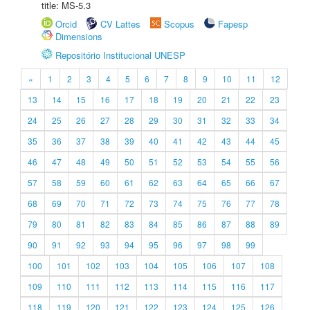
title: MS-5.3
Orcid
CV Lattes
Scopus
Fapesp
Dimensions
Repositório Institucional UNESP
«
1
2
3
4
5
6
7
8
9
10
11
12
13
14
15
16
17
18
19
20
21
22
23
24
25
26
27
28
29
30
31
32
33
34
35
36
37
38
39
40
41
42
43
44
45
46
47
48
49
50
51
52
53
54
55
56
57
58
59
60
61
62
63
64
65
66
67
68
69
70
71
72
73
74
75
76
77
78
79
80
81
82
83
84
85
86
87
88
89
90
91
92
93
94
95
96
97
98
99
100
101
102
103
104
105
106
107
108
109
110
111
112
113
114
115
116
117
118
119
120
121
122
123
124
125
126