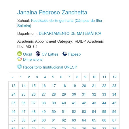
Janaina Pedroso Zanchetta
School:
Faculdade de Engenharia (Câmpus de Ilha
Solteira)
Department:
DEPARTAMENTO DE MATEMÁTICA
Academic Appointment Category: RDIDP Academic
title: MS-3.1
Orcid
CV Lattes
Fapesp
Dimensions
Repositório Institucional UNESP
«
1
2
3
4
5
6
7
8
9
10
11
12
13
14
15
16
17
18
19
20
21
22
23
24
25
26
27
28
29
30
31
32
33
34
35
36
37
38
39
40
41
42
43
44
45
46
47
48
49
50
51
52
53
54
55
56
57
58
59
60
61
62
63
64
65
66
67
68
69
70
71
72
73
74
75
76
77
78