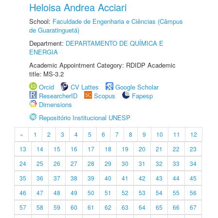
Heloisa Andrea Acciari
School:
Faculdade de Engenharia e Ciências (Câmpus
de Guaratinguetá)
Department:
DEPARTAMENTO DE QUÍMICA E
ENERGIA
Academic Appointment Category: RDIDP Academic
title: MS-3.2
Orcid
CV Lattes
Google Scholar
ResearcherID
Scopus
Fapesp
Dimensions
Repositório Institucional UNESP
«
1
2
3
4
5
6
7
8
9
10
11
12
13
14
15
16
17
18
19
20
21
22
23
24
25
26
27
28
29
30
31
32
33
34
35
36
37
38
39
40
41
42
43
44
45
46
47
48
49
50
51
52
53
54
55
56
57
58
59
60
61
62
63
64
65
66
67