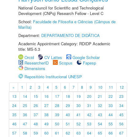
National Council for Scientific and Technological
Development (CNPq) Research Fellow - Level C
School:
Faculdade de Filosofia e Ciências (Câmpus de
Marília)
Department:
DEPARTAMENTO DE DIDÁTICA
Academic Appointment Category: RDIDP Academic
title: MS-5.3
Orcid
CV Lattes
Google Scholar
ResearcherID
Scopus
Fapesp
Dimensions
Repositório Institucional UNESP
«
1
2
3
4
5
6
7
8
9
10
11
12
13
14
15
16
17
18
19
20
21
22
23
24
25
26
27
28
29
30
31
32
33
34
35
36
37
38
39
40
41
42
43
44
45
46
47
48
49
50
51
52
53
54
55
56
57
58
59
60
61
62
63
64
65
66
67