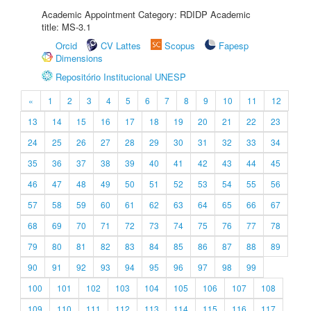
Academic Appointment Category: RDIDP Academic
title: MS-3.1
Orcid
CV Lattes
Scopus
Fapesp
Dimensions
Repositório Institucional UNESP
«
1
2
3
4
5
6
7
8
9
10
11
12
13
14
15
16
17
18
19
20
21
22
23
24
25
26
27
28
29
30
31
32
33
34
35
36
37
38
39
40
41
42
43
44
45
46
47
48
49
50
51
52
53
54
55
56
57
58
59
60
61
62
63
64
65
66
67
68
69
70
71
72
73
74
75
76
77
78
79
80
81
82
83
84
85
86
87
88
89
90
91
92
93
94
95
96
97
98
99
100
101
102
103
104
105
106
107
108
109
110
111
112
113
114
115
116
117