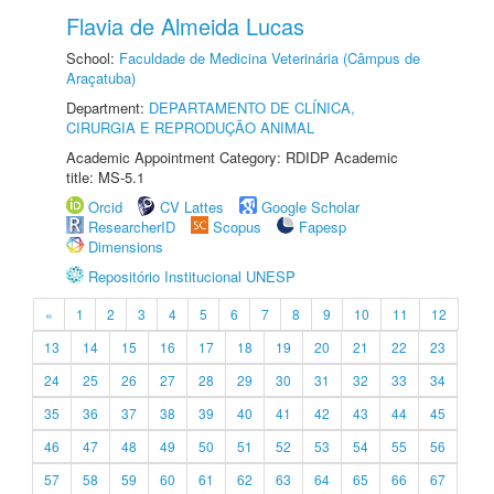
Flavia de Almeida Lucas
School:
Faculdade de Medicina Veterinária (Câmpus de
Araçatuba)
Department:
DEPARTAMENTO DE CLÍNICA,
CIRURGIA E REPRODUÇÃO ANIMAL
Academic Appointment Category: RDIDP Academic
title: MS-5.1
Orcid
CV Lattes
Google Scholar
ResearcherID
Scopus
Fapesp
Dimensions
Repositório Institucional UNESP
«
1
2
3
4
5
6
7
8
9
10
11
12
13
14
15
16
17
18
19
20
21
22
23
24
25
26
27
28
29
30
31
32
33
34
35
36
37
38
39
40
41
42
43
44
45
46
47
48
49
50
51
52
53
54
55
56
57
58
59
60
61
62
63
64
65
66
67