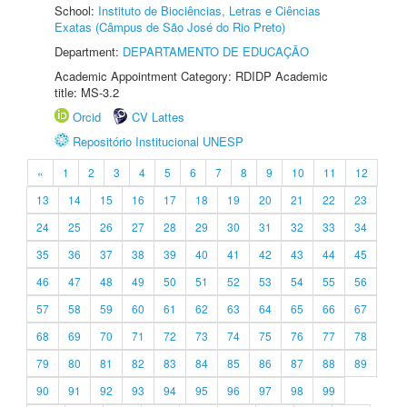
School:
Instituto de Biociências, Letras e Ciências
Exatas (Câmpus de São José do Rio Preto)
Department:
DEPARTAMENTO DE EDUCAÇÃO
Academic Appointment Category: RDIDP Academic
title: MS-3.2
Orcid
CV Lattes
Repositório Institucional UNESP
«
1
2
3
4
5
6
7
8
9
10
11
12
13
14
15
16
17
18
19
20
21
22
23
24
25
26
27
28
29
30
31
32
33
34
35
36
37
38
39
40
41
42
43
44
45
46
47
48
49
50
51
52
53
54
55
56
57
58
59
60
61
62
63
64
65
66
67
68
69
70
71
72
73
74
75
76
77
78
79
80
81
82
83
84
85
86
87
88
89
90
91
92
93
94
95
96
97
98
99