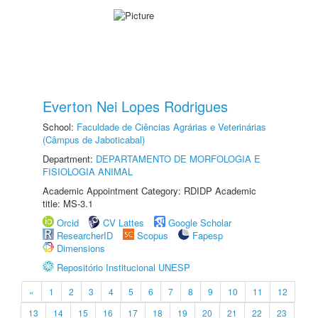
Everton Nei Lopes Rodrigues
School:
Faculdade de Ciências Agrárias e Veterinárias
(Câmpus de Jaboticabal)
Department:
DEPARTAMENTO DE MORFOLOGIA E
FISIOLOGIA ANIMAL
Academic Appointment Category: RDIDP Academic
title: MS-3.1
Orcid
CV Lattes
Google Scholar
ResearcherID
Scopus
Fapesp
Dimensions
Repositório Institucional UNESP
«
1
2
3
4
5
6
7
8
9
10
11
12
13
14
15
16
17
18
19
20
21
22
23