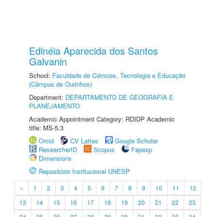
Edinéia Aparecida dos Santos
Galvanin
School:
Faculdade de Ciências, Tecnologia e Educação
(Câmpus de Ourinhos)
Department:
DEPARTAMENTO DE GEOGRAFIA E
PLANEJAMENTO
Academic Appointment Category: RDIDP Academic
title: MS-5.3
Orcid
CV Lattes
Google Scholar
ResearcherID
Scopus
Fapesp
Dimensions
Repositório Institucional UNESP
«
1
2
3
4
5
6
7
8
9
10
11
12
13
14
15
16
17
18
19
20
21
22
23
24
25
26
27
28
29
30
31
32
33
34