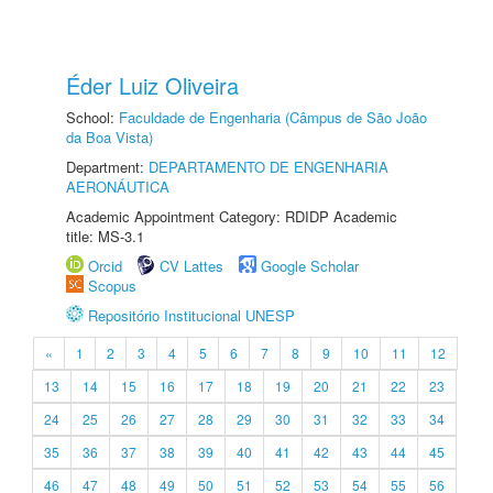
Éder Luiz Oliveira
School:
Faculdade de Engenharia (Câmpus de São João
da Boa Vista)
Department:
DEPARTAMENTO DE ENGENHARIA
AERONÁUTICA
Academic Appointment Category: RDIDP Academic
title: MS-3.1
Orcid
CV Lattes
Google Scholar
Scopus
Repositório Institucional UNESP
«
1
2
3
4
5
6
7
8
9
10
11
12
13
14
15
16
17
18
19
20
21
22
23
24
25
26
27
28
29
30
31
32
33
34
35
36
37
38
39
40
41
42
43
44
45
46
47
48
49
50
51
52
53
54
55
56