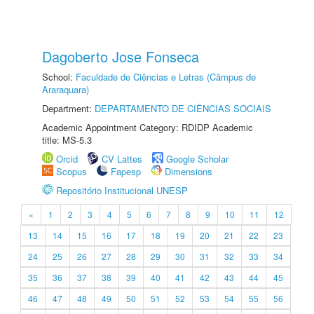
Dagoberto Jose Fonseca
School:
Faculdade de Ciências e Letras (Câmpus de
Araraquara)
Department:
DEPARTAMENTO DE CIÊNCIAS SOCIAIS
Academic Appointment Category: RDIDP Academic
title: MS-5.3
Orcid
CV Lattes
Google Scholar
Scopus
Fapesp
Dimensions
Repositório Institucional UNESP
«
1
2
3
4
5
6
7
8
9
10
11
12
13
14
15
16
17
18
19
20
21
22
23
24
25
26
27
28
29
30
31
32
33
34
35
36
37
38
39
40
41
42
43
44
45
46
47
48
49
50
51
52
53
54
55
56