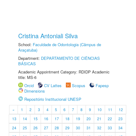
Cristina Antoniali Silva
School:
Faculdade de Odontologia (Câmpus de
Araçatuba)
Department:
DEPARTAMENTO DE CIÊNCIAS
BÁSICAS
Academic Appointment Category: RDIDP Academic
title: MS-6
Orcid
CV Lattes
Scopus
Fapesp
Dimensions
Repositório Institucional UNESP
«
1
2
3
4
5
6
7
8
9
10
11
12
13
14
15
16
17
18
19
20
21
22
23
24
25
26
27
28
29
30
31
32
33
34