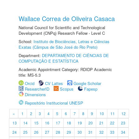
Wallace Correa de Oliveira Casaca
National Council for Scientific and Technological
Development (CNPq) Research Fellow - Level C
School:
Instituto de Biociências, Letras e Ciências
Exatas (Câmpus de São José do Rio Preto)
Department:
DEPARTAMENTO DE CIÊNCIAS DE
COMPUTAÇÃO E ESTATÍSTICA
Academic Appointment Category: RDIDP Academic
title: MS-5.3
Orcid
CV Lattes
Google Scholar
ResearcherID
Scopus
Fapesp
Dimensions
Repositório Institucional UNESP
«
1
2
3
4
5
6
7
8
9
10
11
12
13
14
15
16
17
18
19
20
21
22
23
24
25
26
27
28
29
30
31
32
33
34