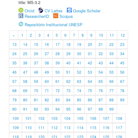
title: MS-3.2
Orcid
CV Lattes
Google Scholar
ResearcherID
Scopus
Repositório Institucional UNESP
«
1
2
3
4
5
6
7
8
9
10
11
12
13
14
15
16
17
18
19
20
21
22
23
24
25
26
27
28
29
30
31
32
33
34
35
36
37
38
39
40
41
42
43
44
45
46
47
48
49
50
51
52
53
54
55
56
57
58
59
60
61
62
63
64
65
66
67
68
69
70
71
72
73
74
75
76
77
78
79
80
81
82
83
84
85
86
87
88
89
90
91
92
93
94
95
96
97
98
99
100
101
102
103
104
105
106
107
108
109
110
111
112
113
114
115
116
117
118
119
120
121
122
123
124
125
126