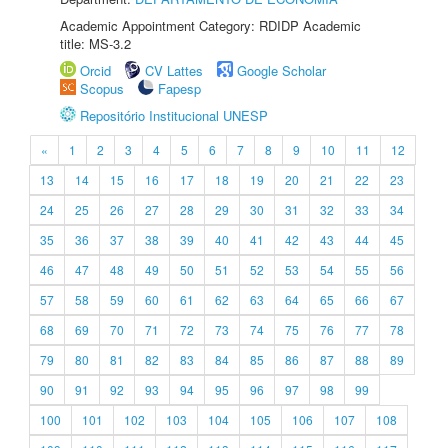
Academic Appointment Category: RDIDP Academic
title: MS-3.2
Orcid
CV Lattes
Google Scholar
Scopus
Fapesp
Repositório Institucional UNESP
«
1
2
3
4
5
6
7
8
9
10
11
12
13
14
15
16
17
18
19
20
21
22
23
24
25
26
27
28
29
30
31
32
33
34
35
36
37
38
39
40
41
42
43
44
45
46
47
48
49
50
51
52
53
54
55
56
57
58
59
60
61
62
63
64
65
66
67
68
69
70
71
72
73
74
75
76
77
78
79
80
81
82
83
84
85
86
87
88
89
90
91
92
93
94
95
96
97
98
99
100
101
102
103
104
105
106
107
108