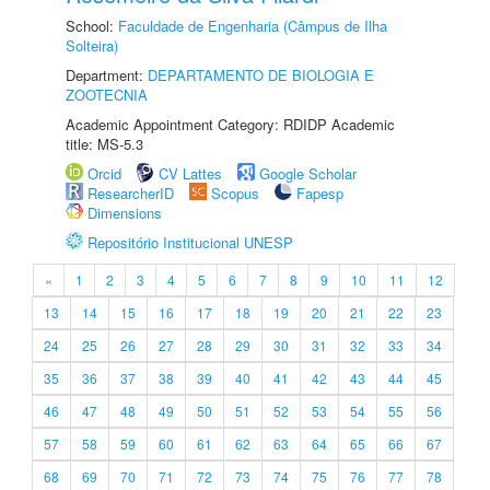
School:
Faculdade de Engenharia (Câmpus de Ilha
Solteira)
Department:
DEPARTAMENTO DE BIOLOGIA E
ZOOTECNIA
Academic Appointment Category: RDIDP Academic
title: MS-5.3
Orcid
CV Lattes
Google Scholar
ResearcherID
Scopus
Fapesp
Dimensions
Repositório Institucional UNESP
«
1
2
3
4
5
6
7
8
9
10
11
12
13
14
15
16
17
18
19
20
21
22
23
24
25
26
27
28
29
30
31
32
33
34
35
36
37
38
39
40
41
42
43
44
45
46
47
48
49
50
51
52
53
54
55
56
57
58
59
60
61
62
63
64
65
66
67
68
69
70
71
72
73
74
75
76
77
78