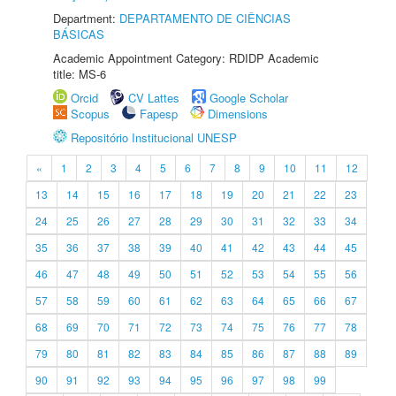
Department:
DEPARTAMENTO DE CIÊNCIAS
BÁSICAS
Academic Appointment Category: RDIDP Academic
title: MS-6
Orcid
CV Lattes
Google Scholar
Scopus
Fapesp
Dimensions
Repositório Institucional UNESP
«
1
2
3
4
5
6
7
8
9
10
11
12
13
14
15
16
17
18
19
20
21
22
23
24
25
26
27
28
29
30
31
32
33
34
35
36
37
38
39
40
41
42
43
44
45
46
47
48
49
50
51
52
53
54
55
56
57
58
59
60
61
62
63
64
65
66
67
68
69
70
71
72
73
74
75
76
77
78
79
80
81
82
83
84
85
86
87
88
89
90
91
92
93
94
95
96
97
98
99