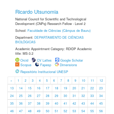
Ricardo Utsunomia
National Council for Scientific and Technological
Development (CNPq) Research Fellow - Level 2
School:
Faculdade de Ciências (Câmpus de Bauru)
Department:
DEPARTAMENTO DE CIÊNCIAS
BIOLÓGICAS
Academic Appointment Category: RDIDP Academic
title: MS-3.2
Orcid
CV Lattes
Google Scholar
Scopus
Fapesp
Dimensions
Repositório Institucional UNESP
«
1
2
3
4
5
6
7
8
9
10
11
12
13
14
15
16
17
18
19
20
21
22
23
24
25
26
27
28
29
30
31
32
33
34
35
36
37
38
39
40
41
42
43
44
45
46
47
48
49
50
51
52
53
54
55
56