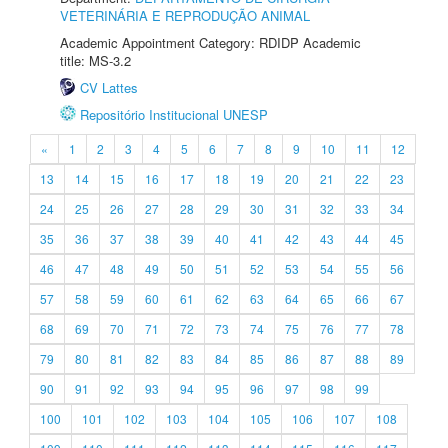
VETERINÁRIA E REPRODUÇÃO ANIMAL
Academic Appointment Category: RDIDP Academic
title: MS-3.2
CV Lattes
Repositório Institucional UNESP
«
1
2
3
4
5
6
7
8
9
10
11
12
13
14
15
16
17
18
19
20
21
22
23
24
25
26
27
28
29
30
31
32
33
34
35
36
37
38
39
40
41
42
43
44
45
46
47
48
49
50
51
52
53
54
55
56
57
58
59
60
61
62
63
64
65
66
67
68
69
70
71
72
73
74
75
76
77
78
79
80
81
82
83
84
85
86
87
88
89
90
91
92
93
94
95
96
97
98
99
100
101
102
103
104
105
106
107
108