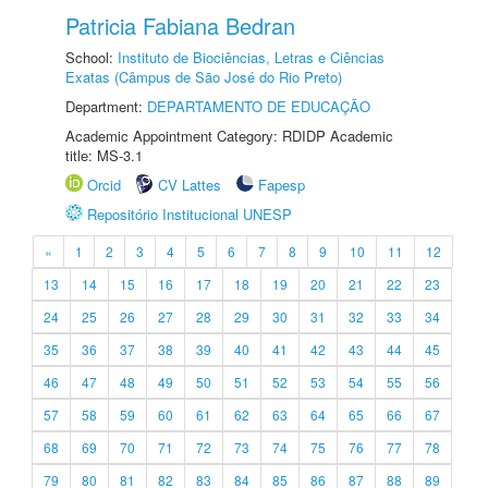
Patricia Fabiana Bedran
School:
Instituto de Biociências, Letras e Ciências
Exatas (Câmpus de São José do Rio Preto)
Department:
DEPARTAMENTO DE EDUCAÇÃO
Academic Appointment Category: RDIDP Academic
title: MS-3.1
Orcid
CV Lattes
Fapesp
Repositório Institucional UNESP
«
1
2
3
4
5
6
7
8
9
10
11
12
13
14
15
16
17
18
19
20
21
22
23
24
25
26
27
28
29
30
31
32
33
34
35
36
37
38
39
40
41
42
43
44
45
46
47
48
49
50
51
52
53
54
55
56
57
58
59
60
61
62
63
64
65
66
67
68
69
70
71
72
73
74
75
76
77
78
79
80
81
82
83
84
85
86
87
88
89