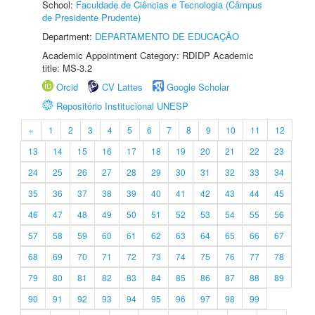
School:
Faculdade de Ciências e Tecnologia (Câmpus
de Presidente Prudente)
Department:
DEPARTAMENTO DE EDUCAÇÃO
Academic Appointment Category: RDIDP Academic
title: MS-3.2
Orcid
CV Lattes
Google Scholar
Repositório Institucional UNESP
«
1
2
3
4
5
6
7
8
9
10
11
12
13
14
15
16
17
18
19
20
21
22
23
24
25
26
27
28
29
30
31
32
33
34
35
36
37
38
39
40
41
42
43
44
45
46
47
48
49
50
51
52
53
54
55
56
57
58
59
60
61
62
63
64
65
66
67
68
69
70
71
72
73
74
75
76
77
78
79
80
81
82
83
84
85
86
87
88
89
90
91
92
93
94
95
96
97
98
99