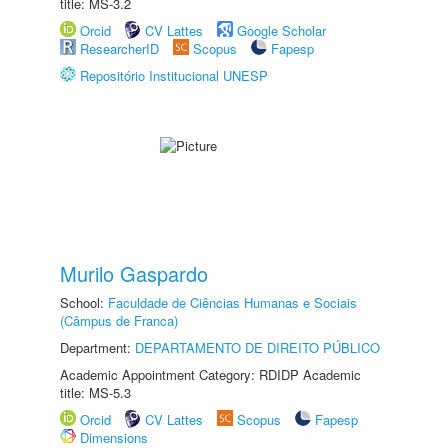
title: MS-3.2
Orcid
CV Lattes
Google Scholar
ResearcherID
Scopus
Fapesp
Repositório Institucional UNESP
Murilo Gaspardo
School:
Faculdade de Ciências Humanas e Sociais
(Câmpus de Franca)
Department:
DEPARTAMENTO DE DIREITO PÚBLICO
Academic Appointment Category: RDIDP Academic
title: MS-5.3
Orcid
CV Lattes
Scopus
Fapesp
Dimensions