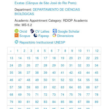
Exatas (Câmpus de São José do Rio Preto)
Department:
DEPARTAMENTO DE CIÊNCIAS
BIOLÓGICAS
Academic Appointment Category: RDIDP Academic
title: MS-5.2
Orcid
CV Lattes
Google Scholar
Scopus
Fapesp
Dimensions
Repositório Institucional UNESP
«
1
2
3
4
5
6
7
8
9
10
11
12
13
14
15
16
17
18
19
20
21
22
23
24
25
26
27
28
29
30
31
32
33
34
35
36
37
38
39
40
41
42
43
44
45
46
47
48
49
50
51
52
53
54
55
56
57
58
59
60
61
62
63
64
65
66
67
68
69
70
71
72
73
74
75
76
77
78
79
80
81
82
83
84
85
86
87
88
89
90
91
92
93
94
95
96
97
98
99