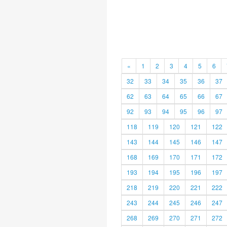
«
1
2
3
4
5
6
32
33
34
35
36
37
62
63
64
65
66
67
92
93
94
95
96
97
118
119
120
121
122
143
144
145
146
147
168
169
170
171
172
193
194
195
196
197
218
219
220
221
222
243
244
245
246
247
268
269
270
271
272