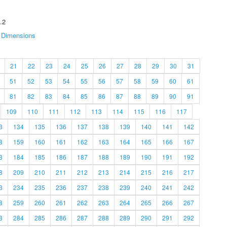
.2
Dimensions
21
22
23
24
25
26
27
28
29
30
31
51
52
53
54
55
56
57
58
59
60
61
81
82
83
84
85
86
87
88
89
90
91
109
110
111
112
113
114
115
116
117
3
134
135
136
137
138
139
140
141
142
8
159
160
161
162
163
164
165
166
167
3
184
185
186
187
188
189
190
191
192
8
209
210
211
212
213
214
215
216
217
3
234
235
236
237
238
239
240
241
242
8
259
260
261
262
263
264
265
266
267
3
284
285
286
287
288
289
290
291
292