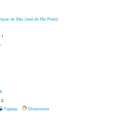
Câmpus de São José do Rio Preto)
.1
s
A
.2
Fapesp
Dimensions