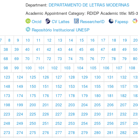
Department:
DEPARTAMENTO DE LETRAS MODERNAS
Academic Appointment Category: RDIDP Academic title: MS-3
Orcid
CV Lattes
ResearcherID
Fapesp
Repositório Institucional UNESP
7
8
9
10
11
12
13
14
15
16
17
18
19
20
38
39
40
41
42
43
44
45
46
47
48
49
50
68
69
70
71
72
73
74
75
76
77
78
79
80
98
99
100
101
102
103
104
105
106
107
108
123
124
125
126
127
128
129
130
131
132
13
148
149
150
151
152
153
154
155
156
157
15
173
174
175
176
177
178
179
180
181
182
18
198
199
200
201
202
203
204
205
206
207
20
223
224
225
226
227
228
229
230
231
232
23
248
249
250
251
252
253
254
255
256
257
25
273
274
275
276
277
278
279
280
281
282
28