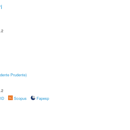
i
.2
dente Prudente)
.2
rID
Scopus
Fapesp