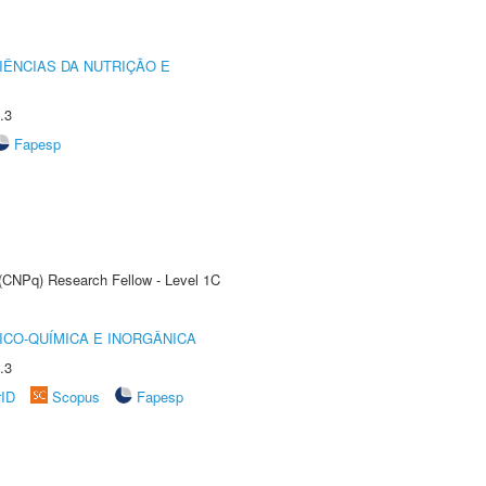
IÊNCIAS DA NUTRIÇÃO E
.3
Fapesp
 (CNPq) Research Fellow - Level 1C
ICO-QUÍMICA E INORGÂNICA
.3
rID
Scopus
Fapesp