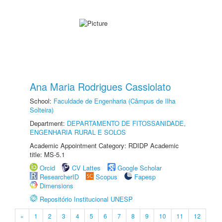
Ana Maria Rodrigues Cassiolato
School:
Faculdade de Engenharia (Câmpus de Ilha
Solteira)
Department:
DEPARTAMENTO DE FITOSSANIDADE,
ENGENHARIA RURAL E SOLOS
Academic Appointment Category: RDIDP Academic
title: MS-5.1
Orcid
CV Lattes
Google Scholar
ResearcherID
Scopus
Fapesp
Dimensions
Repositório Institucional UNESP
«
1
2
3
4
5
6
7
8
9
10
11
12