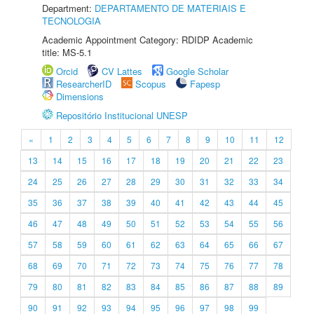
Department:
DEPARTAMENTO DE MATERIAIS E
TECNOLOGIA
Academic Appointment Category: RDIDP Academic
title: MS-5.1
Orcid
CV Lattes
Google Scholar
ResearcherID
Scopus
Fapesp
Dimensions
Repositório Institucional UNESP
«
1
2
3
4
5
6
7
8
9
10
11
12
13
14
15
16
17
18
19
20
21
22
23
24
25
26
27
28
29
30
31
32
33
34
35
36
37
38
39
40
41
42
43
44
45
46
47
48
49
50
51
52
53
54
55
56
57
58
59
60
61
62
63
64
65
66
67
68
69
70
71
72
73
74
75
76
77
78
79
80
81
82
83
84
85
86
87
88
89
90
91
92
93
94
95
96
97
98
99