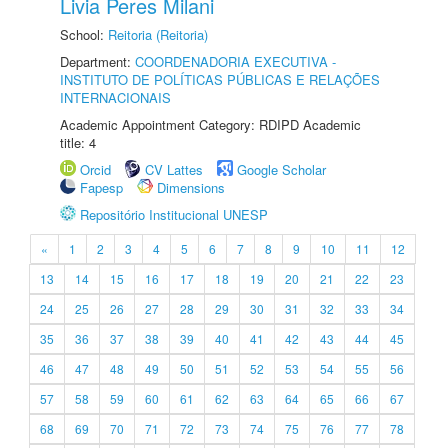
Livia Peres Milani
School:
Reitoria (Reitoria)
Department:
COORDENADORIA EXECUTIVA -
INSTITUTO DE POLÍTICAS PÚBLICAS E RELAÇÕES
INTERNACIONAIS
Academic Appointment Category: RDIPD Academic
title: 4
Orcid
CV Lattes
Google Scholar
Fapesp
Dimensions
Repositório Institucional UNESP
«
1
2
3
4
5
6
7
8
9
10
11
12
13
14
15
16
17
18
19
20
21
22
23
24
25
26
27
28
29
30
31
32
33
34
35
36
37
38
39
40
41
42
43
44
45
46
47
48
49
50
51
52
53
54
55
56
57
58
59
60
61
62
63
64
65
66
67
68
69
70
71
72
73
74
75
76
77
78