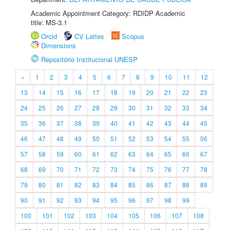
Academic Appointment Category: RDIDP Academic
title: MS-3.1
Orcid
CV Lattes
Scopus
Dimensions
Repositório Institucional UNESP
«
1
2
3
4
5
6
7
8
9
10
11
12
13
14
15
16
17
18
19
20
21
22
23
24
25
26
27
28
29
30
31
32
33
34
35
36
37
38
39
40
41
42
43
44
45
46
47
48
49
50
51
52
53
54
55
56
57
58
59
60
61
62
63
64
65
66
67
68
69
70
71
72
73
74
75
76
77
78
79
80
81
82
83
84
85
86
87
88
89
90
91
92
93
94
95
96
97
98
99
100
101
102
103
104
105
106
107
108