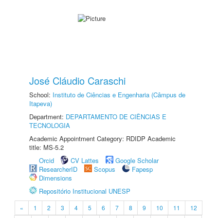
José Cláudio Caraschi
School:
Instituto de Ciências e Engenharia (Câmpus de
Itapeva)
Department:
DEPARTAMENTO DE CIÊNCIAS E
TECNOLOGIA
Academic Appointment Category: RDIDP Academic
title: MS-5.2
Orcid
CV Lattes
Google Scholar
ResearcherID
Scopus
Fapesp
Dimensions
Repositório Institucional UNESP
«
1
2
3
4
5
6
7
8
9
10
11
12