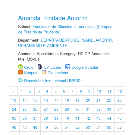
Amanda Trindade Amorim
School:
Faculdade de Ciências e Tecnologia (Câmpus
de Presidente Prudente)
Department:
DEPARTAMENTO DE PLANEJAMENTO,
URBANISMO E AMBIENTE
Academic Appointment Category: RDIDP Academic
title: MS-3.1
Orcid
CV Lattes
Google Scholar
Scopus
Dimensions
Repositório Institucional UNESP
«
1
2
3
4
5
6
7
8
9
10
11
12
13
14
15
16
17
18
19
20
21
22
23
24
25
26
27
28
29
30
31
32
33
34
35
36
37
38
39
40
41
42
43
44
45
46
47
48
49
50
51
52
53
54
55
56