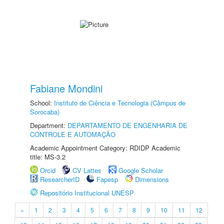
Fabiane Mondini
School:
Instituto de Ciência e Tecnologia (Câmpus de
Sorocaba)
Department:
DEPARTAMENTO DE ENGENHARIA DE
CONTROLE E AUTOMAÇÃO
Academic Appointment Category: RDIDP Academic
title: MS-3.2
Orcid
CV Lattes
Google Scholar
ResearcherID
Fapesp
Dimensions
Repositório Institucional UNESP
«
1
2
3
4
5
6
7
8
9
10
11
12