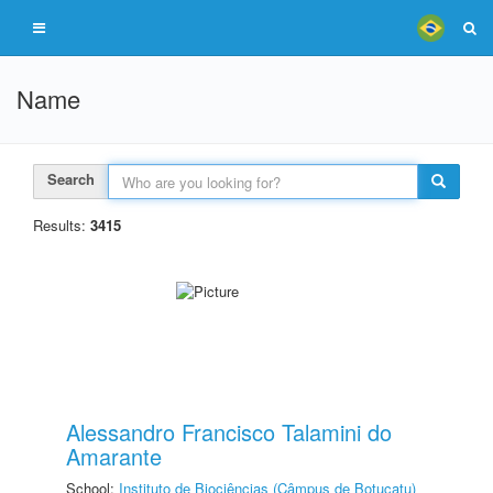
Name
Search
Results:
3415
Alessandro Francisco Talamini do
Amarante
School:
Instituto de Biociências (Câmpus de Botucatu)