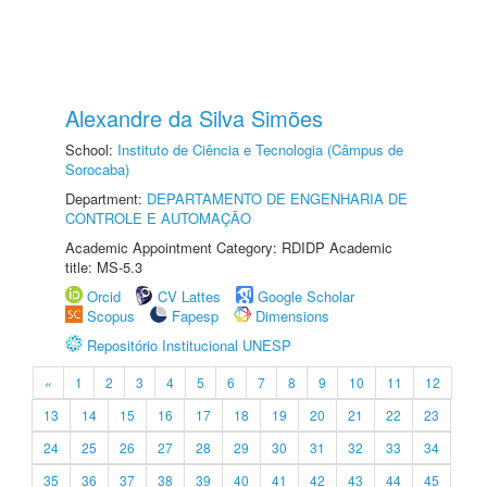
Alexandre da Silva Simões
School:
Instituto de Ciência e Tecnologia (Câmpus de
Sorocaba)
Department:
DEPARTAMENTO DE ENGENHARIA DE
CONTROLE E AUTOMAÇÃO
Academic Appointment Category: RDIDP Academic
title: MS-5.3
Orcid
CV Lattes
Google Scholar
Scopus
Fapesp
Dimensions
Repositório Institucional UNESP
«
1
2
3
4
5
6
7
8
9
10
11
12
13
14
15
16
17
18
19
20
21
22
23
24
25
26
27
28
29
30
31
32
33
34
35
36
37
38
39
40
41
42
43
44
45