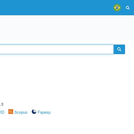
.3
rID
Scopus
Fapesp