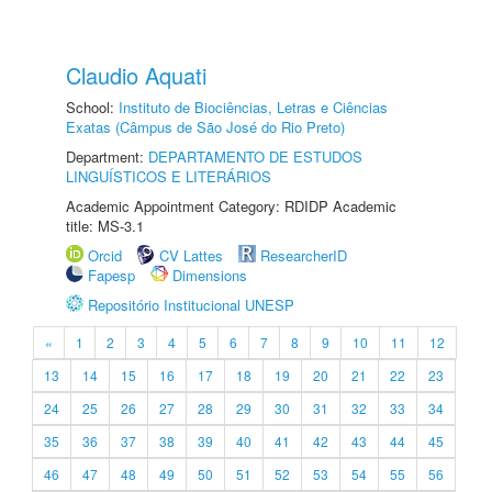
Claudio Aquati
School:
Instituto de Biociências, Letras e Ciências
Exatas (Câmpus de São José do Rio Preto)
Department:
DEPARTAMENTO DE ESTUDOS
LINGUÍSTICOS E LITERÁRIOS
Academic Appointment Category: RDIDP Academic
title: MS-3.1
Orcid
CV Lattes
ResearcherID
Fapesp
Dimensions
Repositório Institucional UNESP
«
1
2
3
4
5
6
7
8
9
10
11
12
13
14
15
16
17
18
19
20
21
22
23
24
25
26
27
28
29
30
31
32
33
34
35
36
37
38
39
40
41
42
43
44
45
46
47
48
49
50
51
52
53
54
55
56