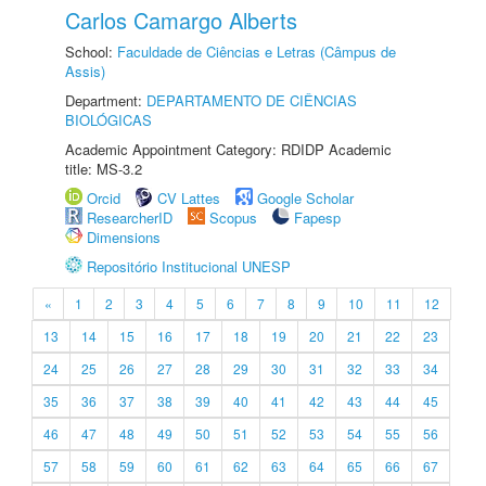
Carlos Camargo Alberts
School:
Faculdade de Ciências e Letras (Câmpus de
Assis)
Department:
DEPARTAMENTO DE CIÊNCIAS
BIOLÓGICAS
Academic Appointment Category: RDIDP Academic
title: MS-3.2
Orcid
CV Lattes
Google Scholar
ResearcherID
Scopus
Fapesp
Dimensions
Repositório Institucional UNESP
«
1
2
3
4
5
6
7
8
9
10
11
12
13
14
15
16
17
18
19
20
21
22
23
24
25
26
27
28
29
30
31
32
33
34
35
36
37
38
39
40
41
42
43
44
45
46
47
48
49
50
51
52
53
54
55
56
57
58
59
60
61
62
63
64
65
66
67